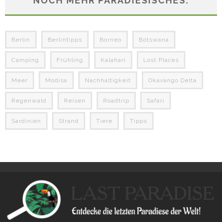
NOCH MEHR PARADIESISCHES:
Berlin
Berlintipps
Borneo
Botswana
Camping
Frühling
Kalahari
Lost Places
Meer
Modisa
Nachhaltigkeit
Okavango Delta
Regenwald
Reisen
Roadtrip
Safari
Sardinien
Strand
Tiere
Tipps