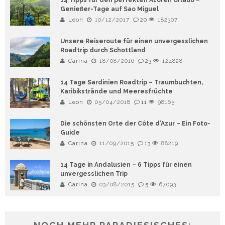
14 Tipps für den perfekten Azoren Urlaub –
Genießer-Tage auf Sao Miguel
Leon
10/12/2017
20
182307
Unsere Reiseroute für einen unvergesslichen
Roadtrip durch Schottland
Carina
18/08/2016
23
124828
14 Tage Sardinien Roadtrip – Traumbuchten,
Karibikstrände und Meeresfrüchte
Leon
05/04/2018
11
98165
Die schönsten Orte der Côte d’Azur – Ein Foto-
Guide
Carina
11/09/2015
13
88219
14 Tage in Andalusien – 6 Tipps für einen
unvergesslichen Trip
Carina
03/08/2015
5
67093