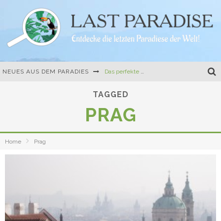
NEUES AUS DEM PARADIES
Das perfekte Camping-Gericht: One-Pot-Pasta mit Tomate und Mozzarella
Die erste Buchvorstellung, Travel Hacks und eine kulinarische Herausforderung
TAGGED
PRAG
Mein erstes richtiges Buch: Der Easy Camper Guide für Norwegen und Schweden
Ferien auf dem Land – 10 besondere Ferienhäuser in Frankreich und Italien
Home
Prag