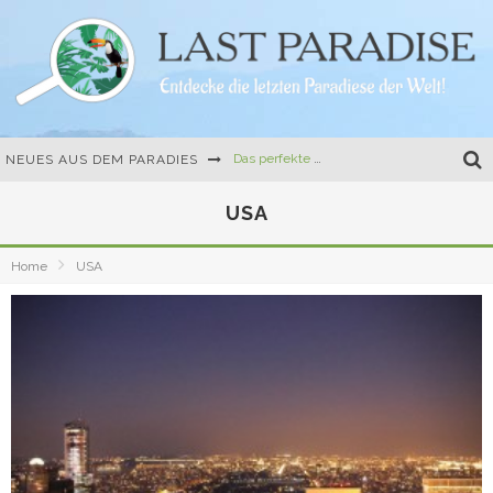
Das perfekte Camping-Gericht: One-Pot-Pasta mit Tomate und Mozzarella
NEUES AUS DEM PARADIES
Die erste Buchvorstellung, Travel Hacks und eine kulinarische Herausforderung
USA
Mein erstes richtiges Buch: Der Easy Camper Guide für Norwegen und Schweden
Ferien auf dem Land – 10 besondere Ferienhäuser in Frankreich und Italien
Home
USA