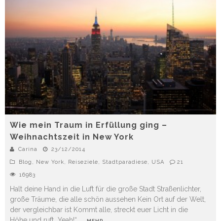
Wie mein Traum in Erfüllung ging –
Weihnachtszeit in New York
Carina
23/12/2014
Blog
,
New York
,
Reiseziele
,
Stadtparadiese
,
USA
21
16983
Halt deine Hand in die Luft für die große Stadt Straßenlichter,
große Träume, die alle schön aussehen Kein Ort auf der Welt,
der vergleichbar ist Kommt alle, streckt euer Licht in die
Höhe und ruft „Yeah!“
...
MEHR...