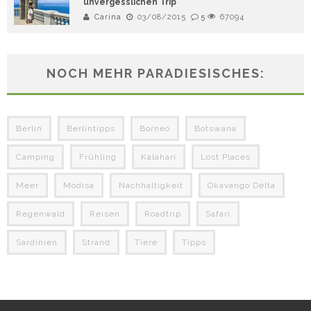
unvergesslichen Trip
Carina
03/08/2015
5
67094
NOCH MEHR PARADIESISCHES:
Berlin
Berlintipps
Borneo
Botswana
Camping
Frühling
Kalahari
Lost Places
Meer
Modisa
Nachhaltigkeit
Okavango Delta
Regenwald
Reisen
Roadtrip
Safari
Sardinien
Strand
Tiere
Tipps