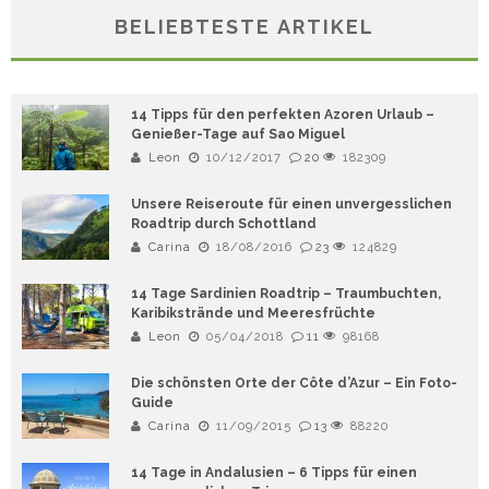
BELIEBTESTE ARTIKEL
14 Tipps für den perfekten Azoren Urlaub –
Genießer-Tage auf Sao Miguel
Leon
10/12/2017
20
182309
Unsere Reiseroute für einen unvergesslichen
Roadtrip durch Schottland
Carina
18/08/2016
23
124829
14 Tage Sardinien Roadtrip – Traumbuchten,
Karibikstrände und Meeresfrüchte
Leon
05/04/2018
11
98168
Die schönsten Orte der Côte d’Azur – Ein Foto-
Guide
Carina
11/09/2015
13
88220
14 Tage in Andalusien – 6 Tipps für einen