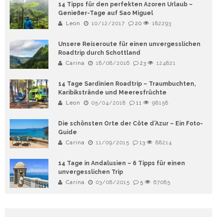
14 Tipps für den perfekten Azoren Urlaub –
Genießer-Tage auf Sao Miguel
Leon
10/12/2017
20
182293
Unsere Reiseroute für einen unvergesslichen
Roadtrip durch Schottland
Carina
18/08/2016
23
124821
14 Tage Sardinien Roadtrip – Traumbuchten,
Karibikstrände und Meeresfrüchte
Leon
05/04/2018
11
98158
Die schönsten Orte der Côte d’Azur – Ein Foto-
Guide
Carina
11/09/2015
13
88214
14 Tage in Andalusien – 6 Tipps für einen
unvergesslichen Trip
Carina
03/08/2015
5
67085