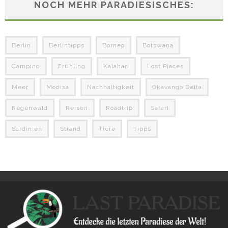
NOCH MEHR PARADIESISCHES:
Berlin
Berlintipps
Borneo
Botswana
Camping
Frühling
Kalahari
Lost Places
Meer
Modisa
Nachhaltigkeit
Okavango Delta
Regenwald
Reisen
Roadtrip
Safari
Sardinien
Strand
Tiere
Tipps