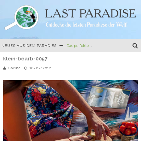
Das perfekte Camping-Gericht: One-Pot-Pasta mit Tomate und Mozzarella
NEUES AUS DEM PARADIES
klein-bearb-0057
Die erste Buchvorstellung, Travel Hacks und eine kulinarische Herausforderung
Carina
18/07/2018
Mein erstes richtiges Buch: Der Easy Camper Guide für Norwegen und Schweden
Ferien auf dem Land – 10 besondere Ferienhäuser in Frankreich und Italien