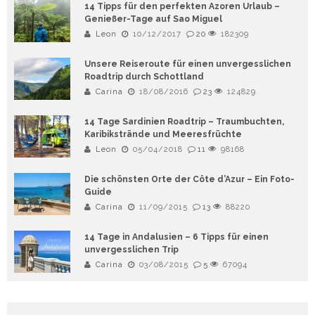
14 Tipps für den perfekten Azoren Urlaub –
Genießer-Tage auf Sao Miguel
Leon
10/12/2017
20
182309
Unsere Reiseroute für einen unvergesslichen
Roadtrip durch Schottland
Carina
18/08/2016
23
124829
14 Tage Sardinien Roadtrip – Traumbuchten,
Karibikstrände und Meeresfrüchte
Leon
05/04/2018
11
98168
Die schönsten Orte der Côte d’Azur – Ein Foto-
Guide
Carina
11/09/2015
13
88220
14 Tage in Andalusien – 6 Tipps für einen
unvergesslichen Trip
Carina
03/08/2015
5
67094