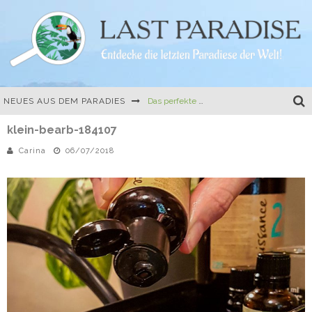
NEUES AUS DEM PARADIES
Das perfekte Camping-Gericht: One-Pot-Pasta mit Tomate und Mozzarella
klein-bearb-184107
Die erste Buchvorstellung, Travel Hacks und eine kulinarische Herausforderung
Carina
06/07/2018
Mein erstes richtiges Buch: Der Easy Camper Guide für Norwegen und Schweden
Ferien auf dem Land – 10 besondere Ferienhäuser in Frankreich und Italien