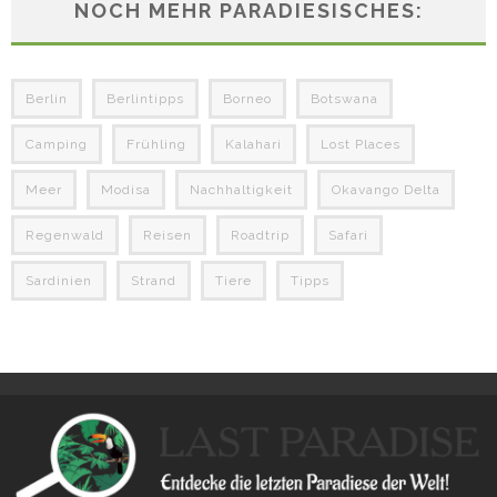
NOCH MEHR PARADIESISCHES:
Berlin
Berlintipps
Borneo
Botswana
Camping
Frühling
Kalahari
Lost Places
Meer
Modisa
Nachhaltigkeit
Okavango Delta
Regenwald
Reisen
Roadtrip
Safari
Sardinien
Strand
Tiere
Tipps