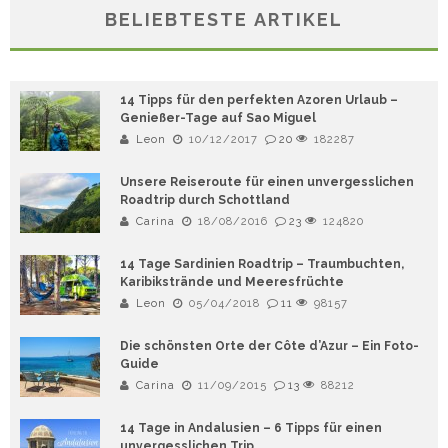
BELIEBTESTE ARTIKEL
14 Tipps für den perfekten Azoren Urlaub –
Genießer-Tage auf Sao Miguel
Leon
10/12/2017
20
182287
Unsere Reiseroute für einen unvergesslichen
Roadtrip durch Schottland
Carina
18/08/2016
23
124820
14 Tage Sardinien Roadtrip – Traumbuchten,
Karibikstrände und Meeresfrüchte
Leon
05/04/2018
11
98157
Die schönsten Orte der Côte d’Azur – Ein Foto-
Guide
Carina
11/09/2015
13
88212
14 Tage in Andalusien – 6 Tipps für einen
unvergesslichen Trip