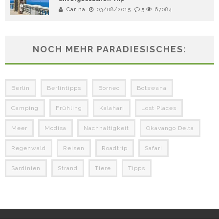
Carina
03/08/2015
5
67084
NOCH MEHR PARADIESISCHES:
Berlin
Berlintipps
Borneo
Botswana
Camping
Frühling
Kalahari
Lost Places
Meer
Modisa
Nachhaltigkeit
Okavango Delta
Regenwald
Reisen
Roadtrip
Safari
Sardinien
Strand
Tiere
Tipps