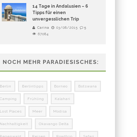
14 Tage in Andalusien – 6
Tipps für einen
unvergesslichen Trip
Carina
03/08/2015
5
67084
NOCH MEHR PARADIESISCHES:
Berlin
Berlintipps
Borneo
Botswana
Camping
Frühling
Kalahari
Lost Places
Meer
Modisa
Nachhaltigkeit
Okavango Delta
Regenwald
Reisen
Roadtrip
Safari