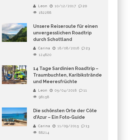
Leon
10/12/2017
20
182288
Unsere Reiseroute für einen
unvergesslichen Roadtrip
durch Schottland
Carina
18/08/2016
23
124820
14 Tage Sardinien Roadtrip –
Traumbuchten, Karibikstrände
und Meeresfrüchte
Leon
05/04/2018
11
98158
Die schönsten Orte der Côte
d’Azur – Ein Foto-Guide
Carina
11/09/2015
13
88214