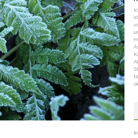
I
i
v
u
m
A
Ka
A
S
t
d
I