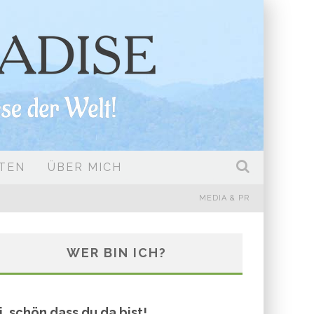
TEN
ÜBER MICH
MEDIA & PR
WER BIN ICH?
i, schön dass du da bist!