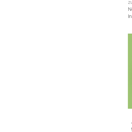
z
N
I