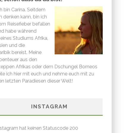
ch bin Carina. Seitdem
ch denken kann, bin ich
om Reisefieber befallen
nd habe während
eines Studiums Afrika,
sien und die
ribik bereist. Meine
benteuer aus den
teppen Afrikas oder dem Dschungel Borneos
eile ich hier mit euch und nehme euch mit zu
en letzten Paradiesen dieser Welt!
INSTAGRAM
nstagram hat keinen Statuscode 200