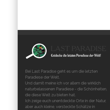
Bei Last Paradise geht es um die letzten
Paradiese der Welt.
Und damit meine ich vor allem die wirklich
naturbelassenen Paradiese - die Schönheiten,
die diese Welt zu bieten hat.
Ich zeige euch unentdeckte Orte in der Natur,
aber auch kleine, versteckte Schätze in