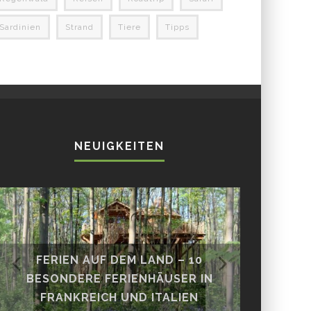
Sardinien
Strand
Tiere
Tipps
NEUIGKEITEN
FERIEN AUF DEM LAND – 10
DAS PER
BESONDERE FERIENHÄUSER IN
ONE-POT
FRANKREICH UND ITALIEN