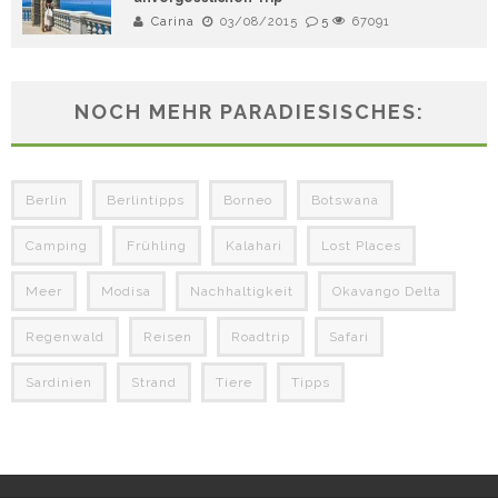
Carina
03/08/2015
5
67091
NOCH MEHR PARADIESISCHES:
Berlin
Berlintipps
Borneo
Botswana
Camping
Frühling
Kalahari
Lost Places
Meer
Modisa
Nachhaltigkeit
Okavango Delta
Regenwald
Reisen
Roadtrip
Safari
Sardinien
Strand
Tiere
Tipps