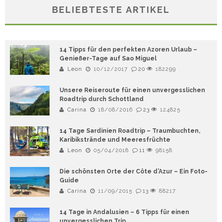
BELIEBTESTE ARTIKEL
14 Tipps für den perfekten Azoren Urlaub –
Genießer-Tage auf Sao Miguel
Leon
10/12/2017
20
182299
Unsere Reiseroute für einen unvergesslichen
Roadtrip durch Schottland
Carina
18/08/2016
23
124825
14 Tage Sardinien Roadtrip – Traumbuchten,
Karibikstrände und Meeresfrüchte
Leon
05/04/2018
11
98158
Die schönsten Orte der Côte d’Azur – Ein Foto-
Guide
Carina
11/09/2015
13
88217
14 Tage in Andalusien – 6 Tipps für einen
unvergesslichen Trip