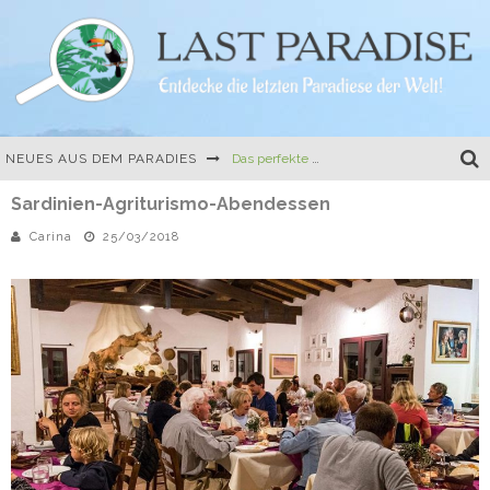
Das perfekte Camping-Gericht: One-Pot-Pasta mit Tomate und Mozzarella
NEUES AUS DEM PARADIES
Die erste Buchvorstellung, Travel Hacks und eine kulinarische Herausforderung
Sardinien-Agriturismo-Abendessen
Mein erstes richtiges Buch: Der Easy Camper Guide für Norwegen und Schweden
Carina
25/03/2018
Ferien auf dem Land – 10 besondere Ferienhäuser in Frankreich und Italien