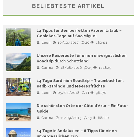
BELIEBTESTE ARTIKEL
14 Tipps für den perfekten Azoren Urlaub –
Genießer-Tage auf Sao Miguel
Leon
10/12/2017
20
182311
Unsere Reiseroute für einen unvergesslichen
Roadtrip durch Schottland
Carina
18/08/2016
23
124829
14 Tage Sardinien Roadtrip – Traumbuchten,
Karibikstrände und Meeresfrüchte
Leon
05/04/2018
11
98170
Die schönsten Orte der Côte d’Azur – Ein Foto-
Guide
Carina
11/09/2015
13
88220
14 Tage in Andalusien – 6 Tipps für einen
unvergesslichen Trip