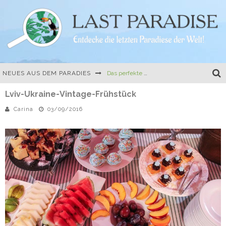
NEUES AUS DEM PARADIES
Das perfekte Camping-Gericht: One-Pot-Pasta mit Tomate und Mozzarella
Lviv-Ukraine-Vintage-Frühstück
Die erste Buchvorstellung, Travel Hacks und eine kulinarische Herausforderung
Carina
03/09/2016
Mein erstes richtiges Buch: Der Easy Camper Guide für Norwegen und Schweden
Ferien auf dem Land – 10 besondere Ferienhäuser in Frankreich und Italien