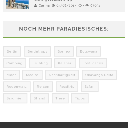
Carina
03/08/2015
5
67094
NOCH MEHR PARADIESISCHES:
Berlin
Berlintipps
Borneo
Botswana
Camping
Frühling
Kalahari
Lost Places
Meer
Modisa
Nachhaltigkeit
Okavango Delta
Regenwald
Reisen
Roadtrip
Safari
Sardinien
Strand
Tiere
Tipps