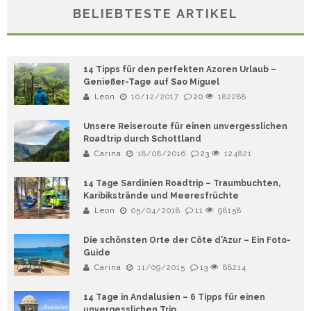
BELIEBTESTE ARTIKEL
14 Tipps für den perfekten Azoren Urlaub –
Genießer-Tage auf Sao Miguel
Leon
10/12/2017
20
182288
Unsere Reiseroute für einen unvergesslichen
Roadtrip durch Schottland
Carina
18/08/2016
23
124821
14 Tage Sardinien Roadtrip – Traumbuchten,
Karibikstrände und Meeresfrüchte
Leon
05/04/2018
11
98158
Die schönsten Orte der Côte d’Azur – Ein Foto-
Guide
Carina
11/09/2015
13
88214
14 Tage in Andalusien – 6 Tipps für einen
unvergesslichen Trip