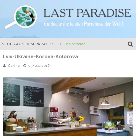
NEUES AUS DEM PARADIES
Das perfekte Camping-Gericht: One-Pot-Pasta mit Tomate und Mozzarella
Lviv-Ukraine-Korova-Kolorova
Die erste Buchvorstellung, Travel Hacks und eine kulinarische Herausforderung
Carina
03/09/2016
Mein erstes richtiges Buch: Der Easy Camper Guide für Norwegen und Schweden
Ferien auf dem Land – 10 besondere Ferienhäuser in Frankreich und Italien