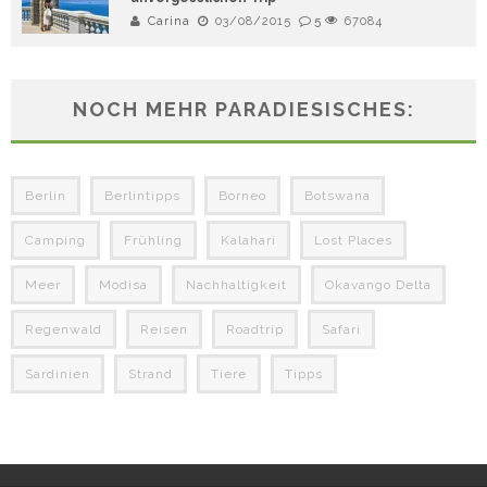
Carina
03/08/2015
5
67084
NOCH MEHR PARADIESISCHES:
Berlin
Berlintipps
Borneo
Botswana
Camping
Frühling
Kalahari
Lost Places
Meer
Modisa
Nachhaltigkeit
Okavango Delta
Regenwald
Reisen
Roadtrip
Safari
Sardinien
Strand
Tiere
Tipps