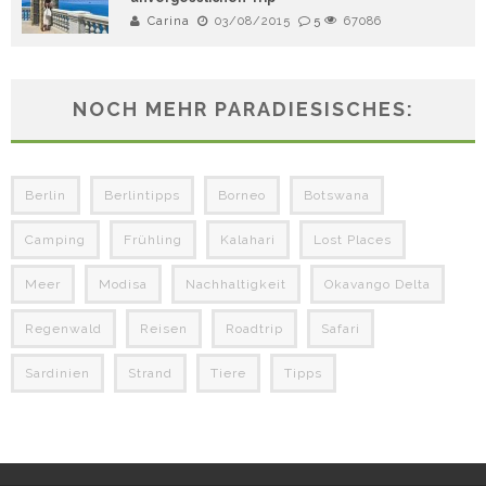
Carina
03/08/2015
5
67086
NOCH MEHR PARADIESISCHES:
Berlin
Berlintipps
Borneo
Botswana
Camping
Frühling
Kalahari
Lost Places
Meer
Modisa
Nachhaltigkeit
Okavango Delta
Regenwald
Reisen
Roadtrip
Safari
Sardinien
Strand
Tiere
Tipps