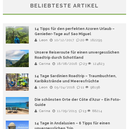
BELIEBTESTE ARTIKEL
14 Tipps für den perfekten Azoren Urlaub –
Genießer-Tage auf Sao Miguel
Leon
10/12/2017
20
182295
Unsere Reiseroute für einen unvergesslichen
Roadtrip durch Schottland
Carina
18/08/2016
23
124823
14 Tage Sardinien Roadtrip – Traumbuchten,
Karibikstrände und Meeresfrüchte
Leon
05/04/2018
11
98158
Die schönsten Orte der Côte d’Azur – Ein Foto-
Guide
Carina
11/09/2015
13
88214
14 Tage in Andalusien – 6 Tipps für einen
unvergesslichen Trip