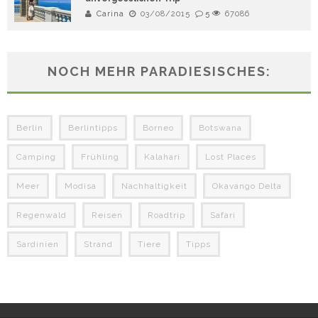
Carina
03/08/2015
5
67086
NOCH MEHR PARADIESISCHES:
Berlin
Berlintipps
Borneo
Botswana
Camping
Frühling
Kalahari
Lost Places
Meer
Modisa
Nachhaltigkeit
Okavango Delta
Regenwald
Reisen
Roadtrip
Safari
Sardinien
Strand
Tiere
Tipps