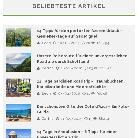
BELIEBTESTE ARTIKEL
14 Tipps für den perfekten Azoren Urlaub –
Genießer-Tage auf Sao Miguel
Leon
10/12/2017
20
182294
Unsere Reiseroute für einen unvergesslichen
Roadtrip durch Schottland
Carina
18/08/2016
23
124821
14 Tage Sardinien Roadtrip – Traumbuchten,
Karibikstrände und Meeresfrüchte
Leon
05/04/2018
11
98158
Die schönsten Orte der Côte d’Azur – Ein Foto-
Guide
Carina
11/09/2015
13
88214
14 Tage in Andalusien – 6 Tipps für einen
unvergesslichen Trip