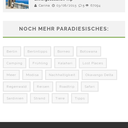
Carina
03/08/2015
5
67094
NOCH MEHR PARADIESISCHES:
Berlin
Berlintipps
Borneo
Botswana
Camping
Frühling
Kalahari
Lost Places
Meer
Modisa
Nachhaltigkeit
Okavango Delta
Regenwald
Reisen
Roadtrip
Safari
Sardinien
Strand
Tiere
Tipps