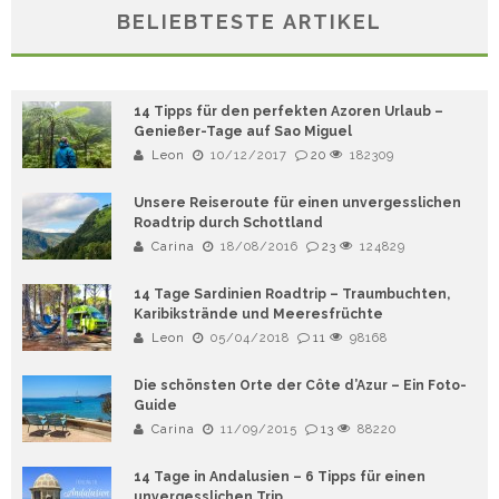
BELIEBTESTE ARTIKEL
14 Tipps für den perfekten Azoren Urlaub –
Genießer-Tage auf Sao Miguel
Leon
10/12/2017
20
182309
Unsere Reiseroute für einen unvergesslichen
Roadtrip durch Schottland
Carina
18/08/2016
23
124829
14 Tage Sardinien Roadtrip – Traumbuchten,
Karibikstrände und Meeresfrüchte
Leon
05/04/2018
11
98168
Die schönsten Orte der Côte d’Azur – Ein Foto-
Guide
Carina
11/09/2015
13
88220
14 Tage in Andalusien – 6 Tipps für einen
unvergesslichen Trip